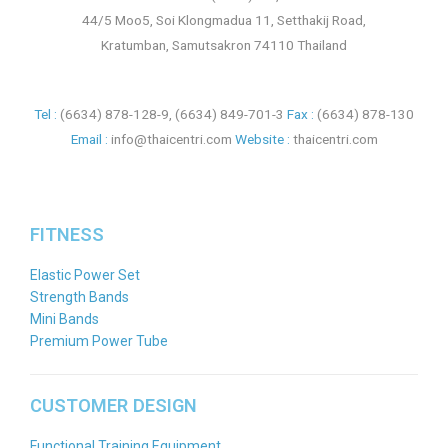
44/5 Moo5, Soi Klongmadua 11, Setthakij Road,
Kratumban, Samutsakron 74110 Thailand
Tel :
(6634) 878-128-9
,
(6634) 849-701-3
Fax :
(6634) 878-130
Email :
info@thaicentri.com
Website :
thaicentri.com
FITNESS
Elastic Power Set
Strength Bands
Mini Bands
Premium Power Tube
CUSTOMER DESIGN
Functional Training Equipment